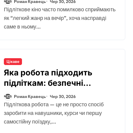
Роман Кравець
Чер 30, 2026
і вибір
Підліткове кіно часто помилково сприймають
як “легкий жанр на вечір”, хоча насправді
саме в ньому...
Цікаве
Яка робота підходить
підліткам: безпечні
варіанти для старту
Роман Кравець
Чер 30, 2026
Підліткова робота — це не просто спосіб
заробити на навушники, курси чи першу
самостійну поїздку,...