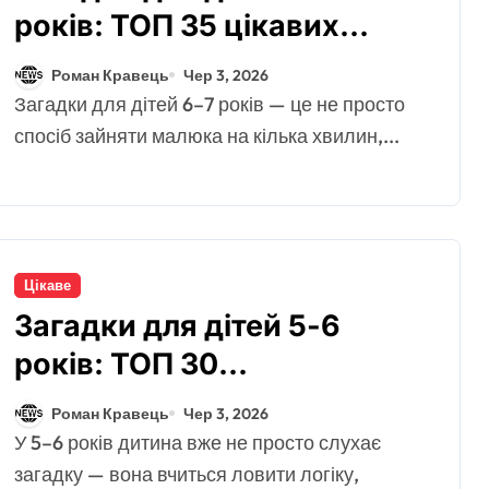
років: ТОП 35 цікавих
загадок для підготовки до
Роман Кравець
Чер 3, 2026
школи
Загадки для дітей 6–7 років — це не просто
спосіб зайняти малюка на кілька хвилин,...
Цікаве
Загадки для дітей 5-6
років: ТОП 30
розвивальних загадок для
Роман Кравець
Чер 3, 2026
дошкільнят
У 5–6 років дитина вже не просто слухає
загадку — вона вчиться ловити логіку,