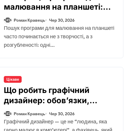
малювання на планшеті:
добірка для початківців і
Роман Кравець
Чер 30, 2026
художників
Пошук програми для малювання на планшеті
часто починається не з творчості, а з
розгубленості: одні...
Цікаве
Що робить графічний
дизайнер: обов’язки,
Цікаве
навички та приклади
Роман Кравець
Чер 30, 2026
Найкращі фільми
роботи
Графічний дизайнер — це не “людина, яка
для сімейного
гарно малює в комп’ютері”, а фахівець, який