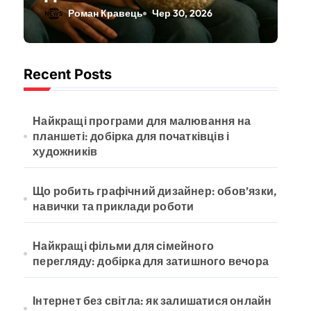
залишатися
Роман Кравець
Чер 30, 2026
онлайн під час
відключень
Recent Posts
Найкращі програми для малювання на
планшеті: добірка для початківців і
художників
Що робить графічний дизайнер: обов’язки,
навички та приклади роботи
Найкращі фільми для сімейного
перегляду: добірка для затишного вечора
Інтернет без світла: як залишатися онлайн