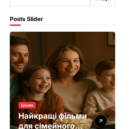
Posts Slider
Цікаве
Інтернет без
світла: як