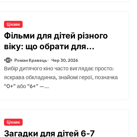
Цікаве
Фільми для дітей різного
віку: що обрати для
малюків і школярів
Роман Кравець
Чер 30, 2026
Вибір дитячого кіно часто виглядає просто:
яскрава обкладинка, знайомі герої, позначка
“0+” або “6+” —...
Цікаве
Загадки для дітей 6-7