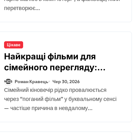
перегляду:
Роман Кравець
Чер 30, 2026
перетворює...
добірка для
затишного
вечора
Цікаве
Найкращі фільми для
сімейного перегляду:
добірка для затишного
Роман Кравець
Чер 30, 2026
вечора
Сімейний кіновечір рідко провалюється
через “поганий фільм” у буквальному сенсі
— частіше причина в невдалому...