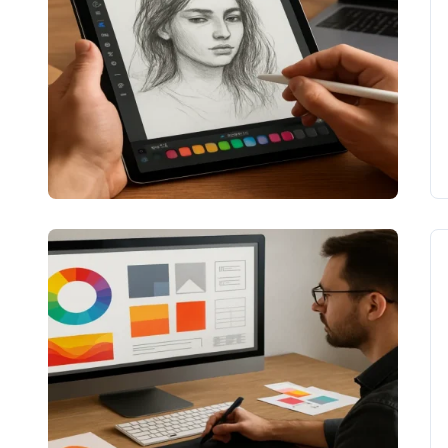
Цікаве
Що робить
графічний