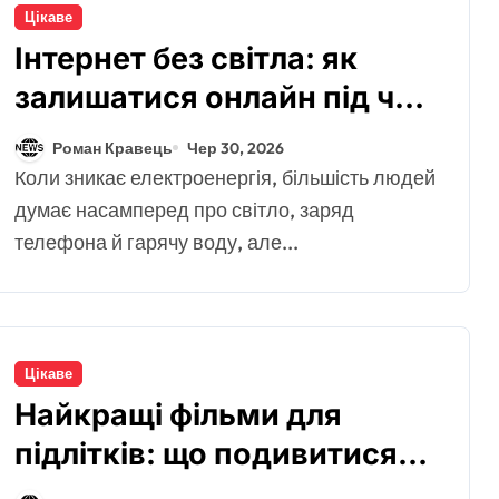
Цікаве
Інтернет без світла: як
залишатися онлайн під час
відключень
Роман Кравець
Чер 30, 2026
Коли зникає електроенергія, більшість людей
думає насамперед про світло, заряд
телефона й гарячу воду, але...
Цікаве
Найкращі фільми для
підлітків: що подивитися
про дружбу, дорослішання