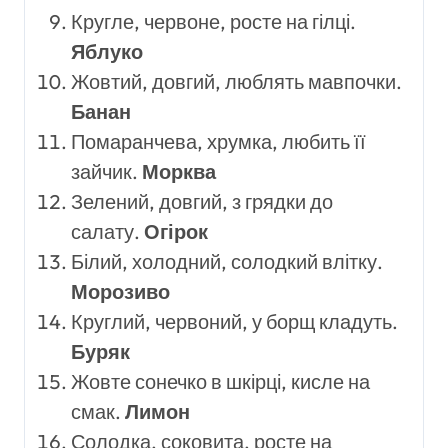
Кругле, червоне, росте на гілці.
Яблуко
Жовтий, довгий, люблять мавпочки.
Банан
Помаранчева, хрумка, любить її
зайчик.
Морква
Зелений, довгий, з грядки до
салату.
Огірок
Білий, холодний, солодкий влітку.
Морозиво
Круглий, червоний, у борщ кладуть.
Буряк
Жовте сонечко в шкірці, кисле на
смак.
Лимон
Солодка, соковита, росте на