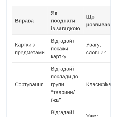
Як
Що
Вправа
поєднати
розвиває
із загадкою
Відгадай і
Картки з
Увагу,
покажи
предметами
словник
картку
Відгадай і
поклади до
Сортування
групи
Класифікаці
“тварини/
їжа”
Відгадай і
Уяву,