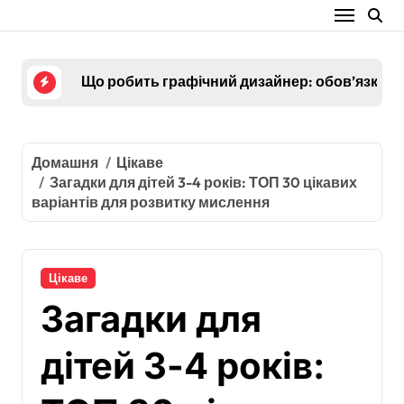
Перейти
до
контенту
Найкращі фільми для сімейного пере
Домашня
Цікаве
Загадки для дітей 3-4 років: ТОП 30 цікавих
варіантів для розвитку мислення
Цікаве
Загадки для
дітей 3-4 років: