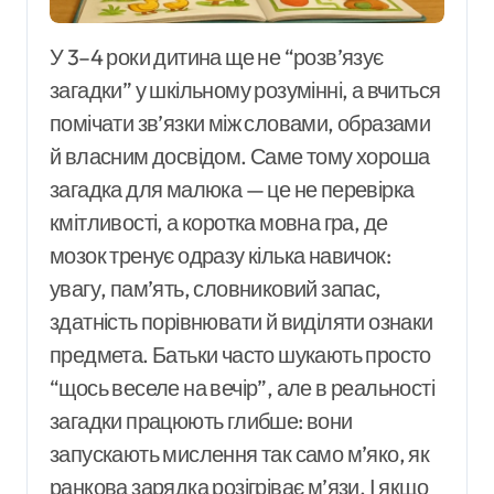
У 3–4 роки дитина ще не “розв’язує
загадки” у шкільному розумінні, а вчиться
помічати зв’язки між словами, образами
й власним досвідом. Саме тому хороша
загадка для малюка — це не перевірка
кмітливості, а коротка мовна гра, де
мозок тренує одразу кілька навичок:
увагу, пам’ять, словниковий запас,
здатність порівнювати й виділяти ознаки
предмета. Батьки часто шукають просто
“щось веселе на вечір”, але в реальності
загадки працюють глибше: вони
запускають мислення так само м’яко, як
ранкова зарядка розігріває м’язи. І якщо