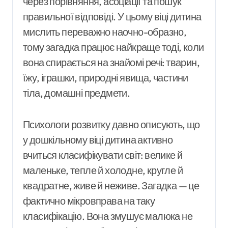
через порівняння, асоціації та пошук
правильної відповіді. У цьому віці дитина
мислить переважно наочно-образно,
тому загадка працює найкраще тоді, коли
вона спирається на знайомі речі: тварин,
їжу, іграшки, природні явища, частини
тіла, домашні предмети.
Психологи розвитку давно описують, що
у дошкільному віці дитина активно
вчиться класифікувати світ: велике й
маленьке, тепле й холодне, кругле й
квадратне, живе й неживе. Загадка — це
фактично мікровправа на таку
класифікацію. Вона змушує малюка не