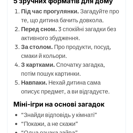
5 зручних форматів для дому
Під час прогулянки.
Загадуйте про
те, що дитина бачить довкола.
Перед сном.
3 спокійні загадки без
активного збудження.
За столом.
Про продукти, посуд,
смаки й кольори.
З картками.
Спочатку загадка,
потім пошук картинки.
Навпаки.
Нехай дитина сама
описує предмет, а ви відгадуєте.
Міні-ігри на основі загадок
“Знайди відповідь у кімнаті”
“Покажи, а не скажи”
“Одна ознака зайва”