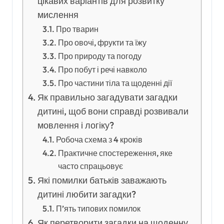
цікавих варіантів для розвитку
мислення
Про тварин
Про овочі, фрукти та їжу
Про природу та погоду
Про побут і речі навколо
Про частини тіла та щоденні дії
Як правильно загадувати загадки
дитині, щоб вони справді розвивали
мовлення і логіку?
Робоча схема з 4 кроків
Практичне спостереження, яке
часто спрацьовує
Які помилки батьків заважають
дитині любити загадки?
П’ять типових помилок
Як перетворити загадки на щоденну