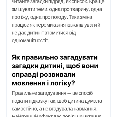
читайте загадки підряд, як список. Краще
змішувати теми: одна про тварину, одна
про їжу, одна про погоду. Така зміна
працює як перемикання каналів уваги й
не дає дитині “втомитися від
одноманітності”.
Як правильно загадувати
загадки дитині, щоб вони
справді розвивали
мовлення і логіку?
Правильне загадування — це спосіб
подати підказку так, щоб дитина думала
самостійно, а не вгадувала навмання.
Найкращий ефект дає повільне читання,