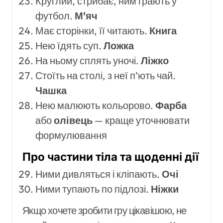
Круглий, стрибає, ним грають у
футбол.
М’яч
Має сторінки, її читають.
Книга
Нею їдять суп.
Ложка
На ньому сплять уночі.
Ліжко
Стоїть на столі, з неї п’ють чай.
Чашка
Нею малюють кольорово.
Фарба
або
олівець
— краще уточнювати
формулювання
Про частини тіла та щоденні дії
Ними дивляться і кліпають.
Очі
Ними тупають по підлозі.
Ніжки
Якщо хочете зробити гру цікавішою, не