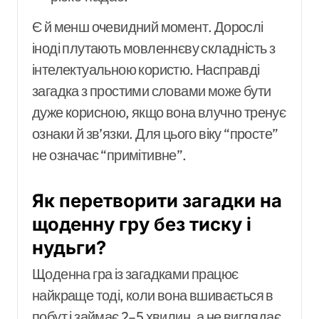
Є й менш очевидний момент. Дорослі
іноді плутають мовленнєву складність з
інтелектуальною користю. Насправді
загадка з простими словами може бути
дуже корисною, якщо вона влучно тренує
ознаки й зв’язки. Для цього віку “просте”
не означає “примітивне”.
Як перетворити загадки на
щоденну гру без тиску і
нудьги?
Щоденна гра із загадками працює
найкраще тоді, коли вона вшивається в
побут і займає 2–5 хвилин, а не виглядає