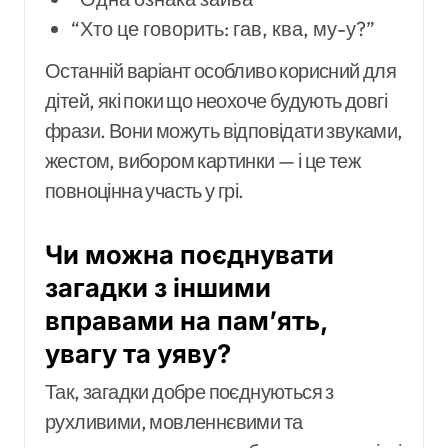
“Хто це говорить: гав, ква, му-у?”
Останній варіант особливо корисний для
дітей, які поки що неохоче будують довгі
фрази. Вони можуть відповідати звуками,
жестом, вибором картинки — і це теж
повноцінна участь у грі.
Чи можна поєднувати
загадки з іншими
вправами на пам’ять,
увагу та уяву?
Так, загадки добре поєднуються з
рухливими, мовленнєвими та