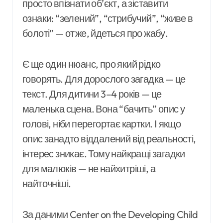
просто впізнати об’єкт, а зіставити
ознаки: “зелений”, “стрибучий”, “живе в
болоті” — отже, йдеться про жабу.
Є ще один нюанс, про який рідко
говорять. Для дорослого загадка — це
текст. Для дитини 3–4 років — це
маленька сцена. Вона “бачить” опис у
голові, ніби перегортає картки. І якщо
опис занадто віддалений від реальності,
інтерес зникає. Тому найкращі загадки
для малюків — не найхитріші, а
найточніші.
За даними Center on the Developing Child