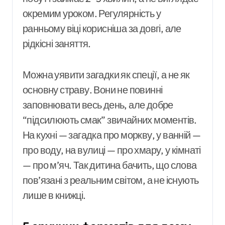
окремим уроком. Регулярність у
ранньому віці корисніша за довгі, але
рідкісні заняття.
Можна уявити загадки як спеції, а не як
основну страву. Вони не повинні
заповнювати весь день, але добре
“підсилюють смак” звичайних моментів.
На кухні — загадка про моркву, у ванній —
про воду, на вулиці — про хмару, у кімнаті
— про м’яч. Так дитина бачить, що слова
пов’язані з реальним світом, а не існують
лише в книжці.