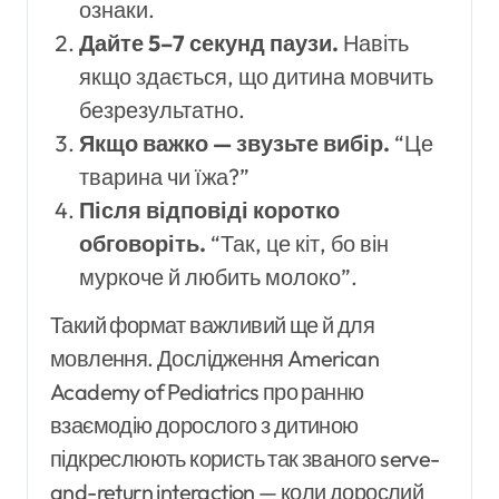
ознаки.
Дайте 5–7 секунд паузи.
Навіть
якщо здається, що дитина мовчить
безрезультатно.
Якщо важко — звузьте вибір.
“Це
тварина чи їжа?”
Після відповіді коротко
обговоріть.
“Так, це кіт, бо він
муркоче й любить молоко”.
Такий формат важливий ще й для
мовлення. Дослідження American
Academy of Pediatrics про ранню
взаємодію дорослого з дитиною
підкреслюють користь так званого serve-
and-return interaction — коли дорослий