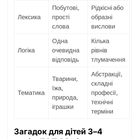
Побутові,
Рідкісні або
Лексика
прості
образні
слова
вислови
Одна
Кілька
Логіка
очевидна
рівнів
відповідь
тлумачення
Абстракції,
Тварини,
складні
їжа,
Тематика
професії,
природа,
технічні
іграшки
терміни
Загадок для дітей 3–4