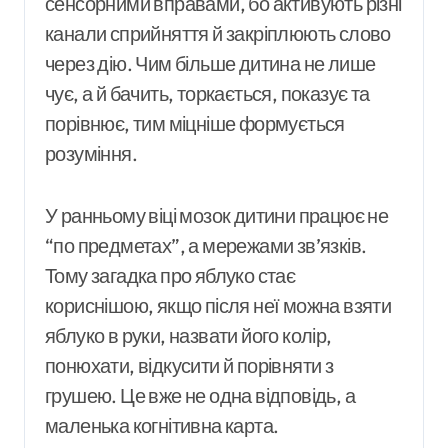
сенсорними вправами, бо активують різні
канали сприйняття й закріплюють слово
через дію. Чим більше дитина не лише
чує, а й бачить, торкається, показує та
порівнює, тим міцніше формується
розуміння.
У ранньому віці мозок дитини працює не
“по предметах”, а мережами зв’язків.
Тому загадка про яблуко стає
кориснішою, якщо після неї можна взяти
яблуко в руки, назвати його колір,
понюхати, відкусити й порівняти з
грушею. Це вже не одна відповідь, а
маленька когнітивна карта.