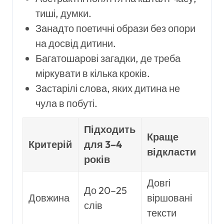
тиші, думки.
Занадто поетичні образи без опори
на досвід дитини.
Багатошарові загадки, де треба
міркувати в кілька кроків.
Застарілі слова, яких дитина не
чула в побуті.
Підходить
Краще
Критерій
для 3–4
відкласти
років
Довгі
До 20–25
Довжина
віршовані
слів
тексти