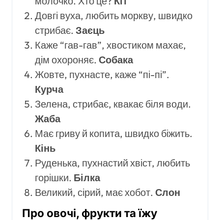
молочко. Хто це?
Кіт
Довгі вуха, любить моркву, швидко
стрибає.
Заєць
Каже “гав-гав”, хвостиком махає,
дім охороняє.
Собака
Жовте, пухнасте, каже “пі-пі”.
Курча
Зелена, стрибає, квакає біля води.
Жаба
Має гриву й копита, швидко біжить.
Кінь
Руденька, пухнастий хвіст, любить
горішки.
Білка
Великий, сірий, має хобот.
Слон
Про овочі, фрукти та їжу