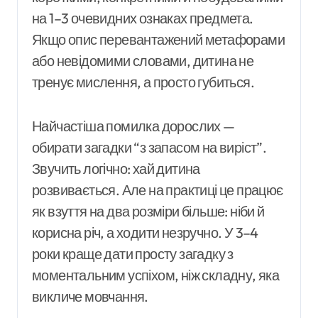
на 1–3 очевидних ознаках предмета.
Якщо опис перевантажений метафорами
або невідомими словами, дитина не
тренує мислення, а просто губиться.
Найчастіша помилка дорослих —
обирати загадки “з запасом на виріст”.
Звучить логічно: хай дитина
розвивається. Але на практиці це працює
як взуття на два розміри більше: ніби й
корисна річ, а ходити незручно. У 3–4
роки краще дати просту загадку з
моментальним успіхом, ніж складну, яка
викличе мовчання.