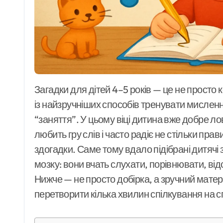
дружбу,
дорослішання і
вибір
Загадки для дітей 4–5 років — це не просто коротка розвага перед сном чи в дорозі, а один
із найзручніших способів тренувати мисленн
“заняття”. У цьому віці дитина вже добре ло
любить гру слів і часто радіє не стільки пра
здогадки. Саме тому вдало підібрані дитяч
мозку: вони вчать слухати, порівнювати, відс
Нижче — не просто добірка, а зручний матеріа
перетворити кілька хвилин спілкування на с