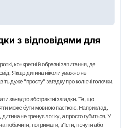
дки з відповідями для
роткі, конкретні й образні запитання, де
свід. Якщо дитина ніколи уважно не
віть дуже “просту” загадку про колючі голочки.
ти занадто абстрактні загадки. Те, що
яти може бути мовною пасткою. Наприклад,
 дитина не тренує логіку, а просто губиться. У
а побачити, потримати, з’їсти, почути або