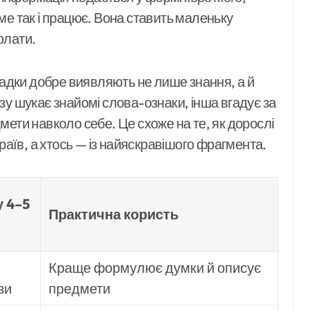
ме так і працює. Вона ставить маленьку
олати.
гадки добре виявляють не лише знання, а й
зу шукає знайомі слова-ознаки, інша вгадує за
ети навколо себе. Це схоже на те, як дорослі
раїв, а хтось — із найяскравішого фрагмента.
у 4–5
Практична користь
Краще формулює думки й описує
зи
предмети