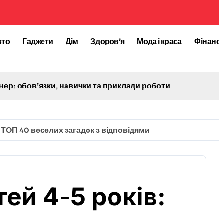
вто
Гаджети
Дім
Здоровʼя
Мода і краса
Фінан
ер: обов’язки, навички та приклади роботи
: ТОП 40 веселих загадок з відповідями
тей 4-5 років: