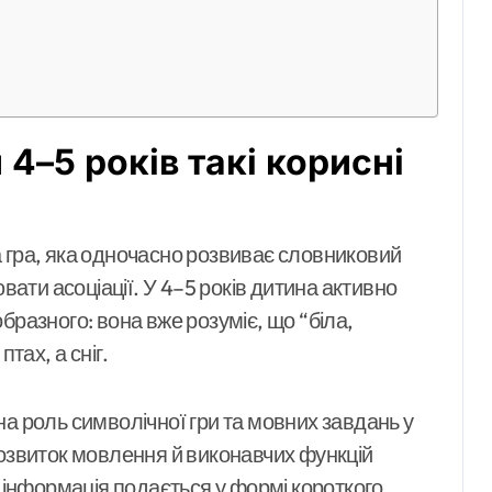
 4–5 років такі корисні
 гра, яка одночасно розвиває словниковий
вати асоціації. У 4–5 років дитина активно
бразного: вона вже розуміє, що “біла,
тах, а сніг.
а роль символічної гри та мовних завдань у
розвиток мовлення й виконавчих функцій
и інформація подається у формі короткого,