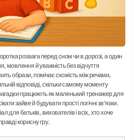
планшеті:
добірка для
початківців і
художників
я, мовлення й уважність без відчуття
вить образи, помічає схожість між речами,
вильній відповіді, скільки самому моменту
і загадки працюють як маленький тренажер для
ікати зайве й будувати прості логічні зв’язки.
л для батьків, вихователів і всіх, хто хоче
правді корисну гру.