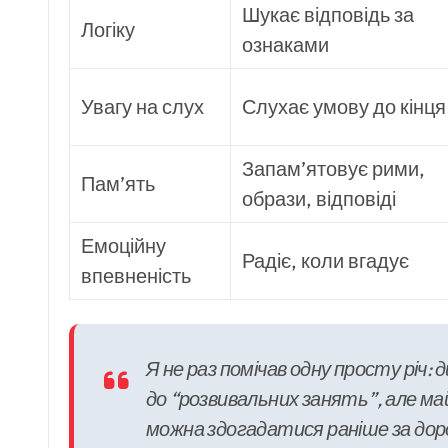
Шукає відповідь за
Логіку
ознаками
Увагу на слух
Слухає умову до кінця
Запам’ятовує рими,
Пам’ять
образи, відповіді
Емоційну
Радіє, коли вгадує
впевненість
Я не раз помічав одну просту рі
до “розвивальних занять”, але май
можна здогадатися раніше за дор