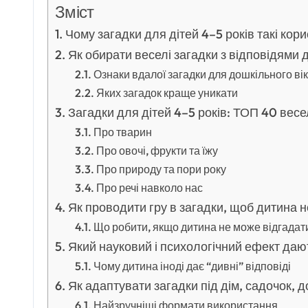
Зміст
Чому загадки для дітей 4–5 років такі кори
Як обирати веселі загадки з відповідями 
Ознаки вдалої загадки для дошкільного ві
Яких загадок краще уникати
Загадки для дітей 4–5 років: ТОП 40 весе
Про тварин
Про овочі, фрукти та їжу
Про природу та пори року
Про речі навколо нас
Як проводити гру в загадки, щоб дитина н
Що робити, якщо дитина не може відгадат
Який науковий і психологічний ефект дают
Чому дитина іноді дає “дивні” відповіді
Як адаптувати загадки під дім, садочок, д
Найзручніші формати використання