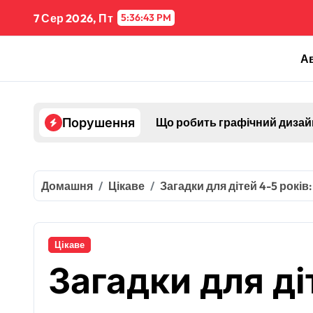
Перейти
7 Сер 2026, Пт
5:36:44 PM
до
контенту
А
Що робить графічний дизайн
Порушення
Домашня
Цікаве
Загадки для дітей 4-5 років
Цікаве
Загадки для ді