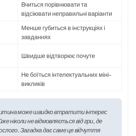
Вчиться порівнювати та
відсіювати неправильні варіанти
Менше губиться в інструкціях і
завданнях
Швидше відтворює почуте
Не боїться інтелектуальних міні-
викликів
ч: дитина може швидко втратити інтерес
же ніколи не відмовляється від гри, де
ослого. Загадка дає саме це відчуття