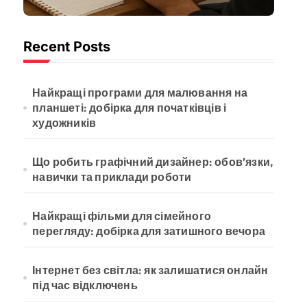
обов’язки,
навички та
Recent Posts
приклади роботи
Найкращі програми для малювання на
планшеті: добірка для початківців і
художників
Що робить графічний дизайнер: обов’язки,
навички та приклади роботи
Найкращі фільми для сімейного
перегляду: добірка для затишного вечора
Інтернет без світла: як залишатися онлайн
під час відключень