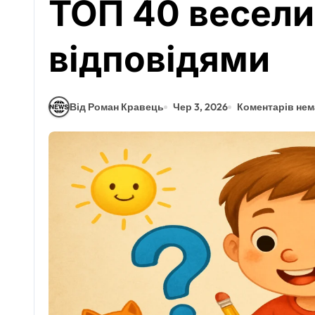
ТОП 40 весели
відповідями
Від Роман Кравець
Чер 3, 2026
Коментарів нем
Цікаве
Найкращі фільми
для підлітків: що
подивитися про
Роман Кравець
Чер 30, 2026