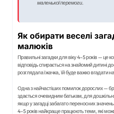
маленької перемоги.
Як обирати веселі зага
малюків
Правильні загадки для віку 4–5 років — це ко
відповідь спирається на знайомий дитині до
розглядала їжачка, їй буде важко вгадати на
Одна з найчастіших помилок дорослих — бра
здається очевидним батькам, для дошкільн
якщо у загадці забагато переносних значень,
4–5 років найкраще працюють теми, які можн