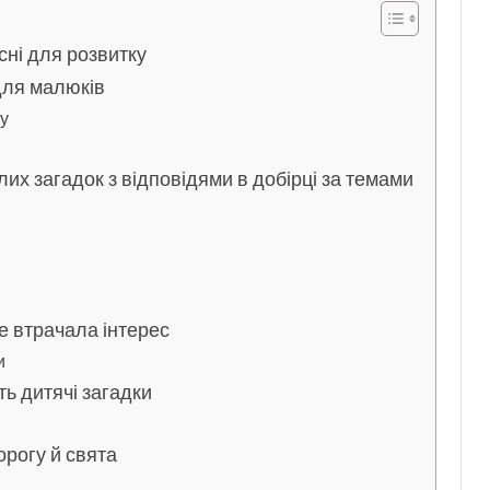
сні для розвитку
для малюків
ку
лих загадок з відповідями в добірці за темами
е втрачала інтерес
и
ь дитячі загадки
орогу й свята