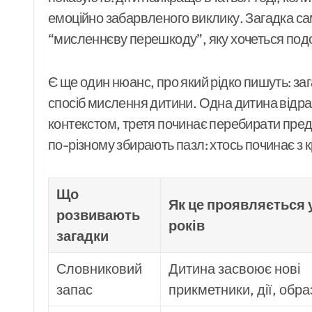
емоційно забарвленого виклику. Загадка са
“мисленнєву перешкоду”, яку хочеться под
Є ще один нюанс, про який рідко пишуть: за
спосіб мислення дитини. Одна дитина відра
контекстом, третя починає перебирати предм
по-різному збирають пазл: хтось починає з к
Що
Як це проявляється 
розвивають
років
загадки
Словниковий
Дитина засвоює нові
запас
прикметники, дії, обра