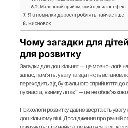
Маленький прийом, який підсилює ефект
Які помилки дорослі роблять найчастіше
Висновок
Чому загадки для дітей
для розвитку
Загадки для дошкільнят — це мовно-логічна
запас, пам’ять, увагу та здатність встановлю
переходить від буквального сприйняття до о
пухнаста, взимку літає” — це не обов’язково п
Психологи розвитку давно звертають увагу н
дошкільному віці. Дослідження про ранній 
показують: діти найкраще вчаться тоді, кол