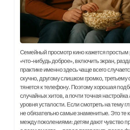
подборка для
уютного вечера
Семейный просмотр кино кажется простым ритуалом только на первый взгляд: выбрать
«что-нибудь доброе», включить экран, разда
практике именно здесь чаще всего случае
скучно, другому слишком громко, третьему 
тянется к телефону. Поэтому хорошая подб
случайных хитов, а почти точная настройк
уровня усталости. Если смотреть на тему 
не обязательно самые знаменитые. Это те 
между поколениями: детям дают чувство п