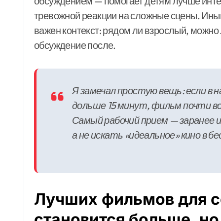
обсуждением — помогает детям лучше инте
тревожной реакции на сложные сцены. Ины
важен контекст: рядом ли взрослый, можно 
обсуждение после.
Я замечал простую вещь: если в н
дольше 15 минут, фильм почти в
Самый рабочий прием — заранее и
а не искать «идеальное» кино в б
Лучших фильмов для 
становится больше, н