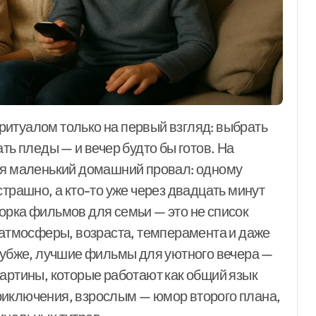
выбрать для
малышей и
школьников
ть пледы — и вечер будто бы готов. На
тся маленький домашний провал: одному
страшно, а кто-то уже через двадцать минут
орка фильмов для семьи — это не список
а атмосферы, возраста, темперамента и даже
глубже, лучшие фильмы для уютного вечера —
картины, которые работают как общий язык
риключения, взрослым — юмор второго плана,