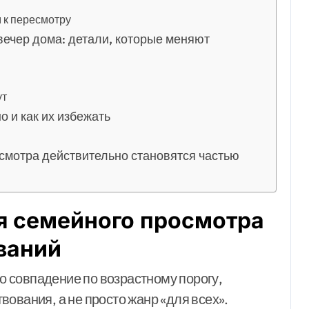
 к пересмотру
вечер дома: детали, которые меняют
ут
 и как их избежать
смотра действительно становятся частью
я семейного просмотра
ваний
 совпадение по возрастному порогу,
ования, а не просто жанр «для всех».