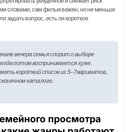
рпретировать увиденное и снижает риск
ми словами, сам фильм важен, но не меньше
ли задать вопрос, есть ли короткое
ачале вечера семья спорит о выборе
сегда потом воспринимается хуже.
меть короткий список из 5–7 вариантов,
есконечном каталоге.
семейного просмотра
о какие жанры работают