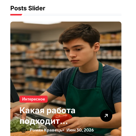
Posts Slider
Интересное
Какая работа
подходит
подросткам:
Роман Кравець
Июн 30, 2026