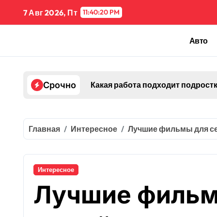
Перейти
7 Авг 2026, Пт
11:40:21 PM
к
содержанию
Авто
Какая работа подходит подрост
Срочно
Главная
Интересное
Лучшие фильмы для се
Интересное
Лучшие фильм