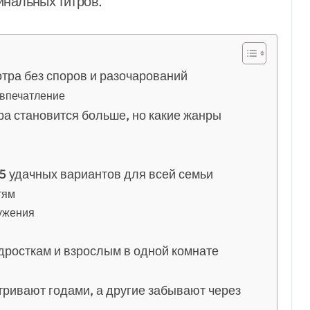
инальных титров.
тра без споров и разочарований
 впечатление
а становится больше, но какие жанры
5 удачных вариантов для всей семьи
тям
ужения
дросткам и взрослым в одной комнате
ивают годами, а другие забывают через