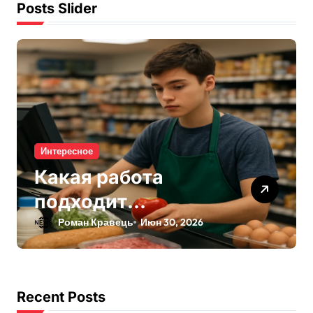
Posts Slider
Интересное
Какая работа
подходит
подросткам:
Роман Кравець
Июн 30, 2026
безопасные
варианты для
старта
Recent Posts