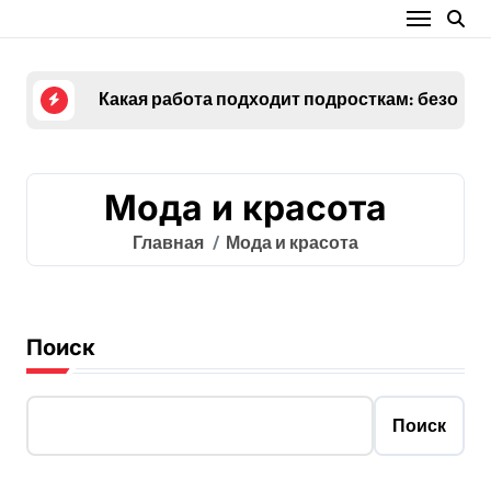
Перейти
к
содержанию
Какая работа подходит подросткам: безопа
Мода и красота
Главная
Мода и красота
Поиск
Поиск